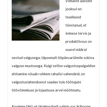
Viimaste aastate
jooksul on
teadlased
tõestanud, et
inimese tervis ja
produktiivsus on
suurel määral
seotud valgusega, täpsemalt ööpäevarütmile sobiva
valguse muutusega. Kuigi sellise valgustuspaigaldise
ehitamine nõuab rohkem rahalisi vahendeid, on
valgustuslahendusest saadav tulu töötajate
töövõimekuse ja lojaalsuse arvel mõõtmatu.
Kuuleme tihti, et järjekordselt valmis uus ärihoone,