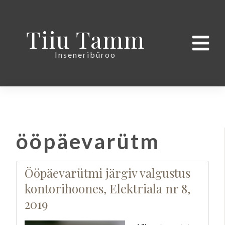
Tiiu Tamm
Inseneribüroo
ööpäevarütm
Ööpäevarütmi järgiv valgustus
kontorihoones, Elektriala nr 8,
2019