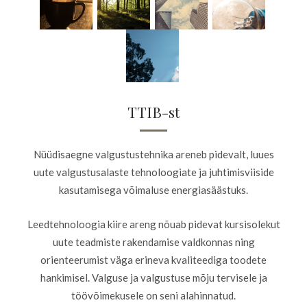
TTIB-st
Nüüdisaegne valgustustehnika areneb pidevalt, luues
uute valgustusalaste tehnoloogiate ja juhtimisviiside
kasutamisega võimaluse energiasäästuks.
Leedtehnoloogia kiire areng nõuab pidevat kursisolekut
uute teadmiste rakendamise valdkonnas ning
orienteerumist väga erineva kvaliteediga toodete
hankimisel. Valguse ja valgustuse mõju tervisele ja
töövõimekusele on seni alahinnatud.