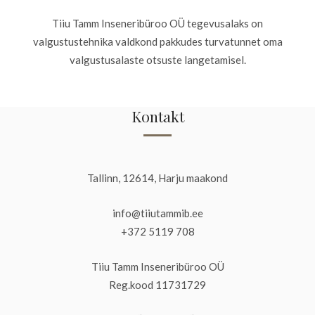
Tiiu Tamm Inseneribüroo OÜ tegevusalaks on
valgustustehnika valdkond pakkudes turvatunnet oma
valgustusalaste otsuste langetamisel.
Kontakt
Tallinn, 12614, Harju maakond
info@tiiutammib.ee
+372 5119 708
Tiiu Tamm Inseneribüroo OÜ
Reg.kood 11731729