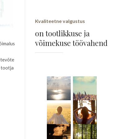
Kvaliteetne valgustus
on tootlikkuse ja
võimekuse töövahend
võimalus
ttevõte
 tootja