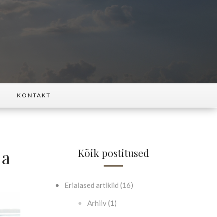
KONTAKT
la
Kõik postitused
Erialased artiklid (16)
Arhiiv (1)