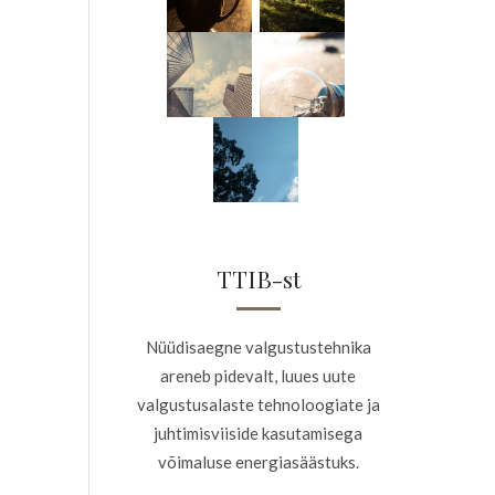
TTIB-st
Nüüdisaegne valgustustehnika
areneb pidevalt, luues uute
valgustusalaste tehnoloogiate ja
juhtimisviiside kasutamisega
võimaluse energiasäästuks.