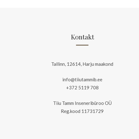
Kontakt
Tallinn, 12614, Harju maakond
info@tiiutammib.ee
+372 5119 708
Tiiu Tamm Inseneribüroo OÜ
Reg.kood 11731729