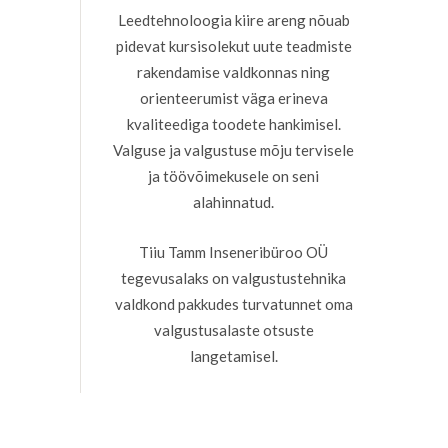
Leedtehnoloogia kiire areng nõuab
pidevat kursisolekut uute teadmiste
rakendamise valdkonnas ning
orienteerumist väga erineva
kvaliteediga toodete hankimisel.
Valguse ja valgustuse mõju tervisele
ja töövõimekusele on seni
alahinnatud.
Tiiu Tamm Inseneribüroo OÜ
tegevusalaks on valgustustehnika
valdkond pakkudes turvatunnet oma
valgustusalaste otsuste
langetamisel.