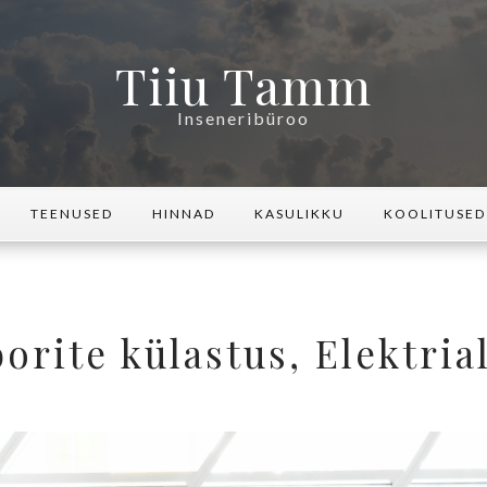
Tiiu Tamm
Inseneribüroo
TEENUSED
HINNAD
KASULIKKU
KOOLITUSED
borite külastus, Elektria