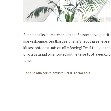
Siteco on üks mitmetest suurtest Saksamaa valgustitoo
mai keskpaigas teistkordselt näha Sitecot ja selle a
kitsaskohtadest, mis on nii mõnelegi Eesti tellijale 
on otsustanud oma tooted mitme teise tootja eeskuju
laost.
Lae siit alla terve artikkel PDF formaadis