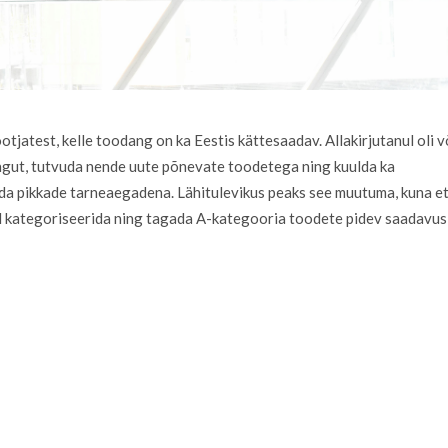
tjatest, kelle toodang on ka Eestis kättesaadav. Allakirjutanul oli 
rengut, tutvuda nende uute põnevate toodetega ning kuulda ka
teada pikkade tarneaegadena. Lähitulevikus peaks see muutuma, kuna e
l kategoriseerida ning tagada A-kategooria toodete pidev saadavus