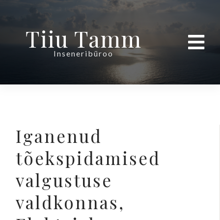
Tiiu Tamm
Inseneribüroo
Iganenud
tõekspidamised
valgustuse
valdkonnas,