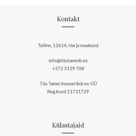
Kontakt
Tallinn, 12614, Harju maakond
info@tiiutammib.ee
+372 5119 708
Tiiu Tamm Inseneribüroo OÜ
Reg.kood 11731729
Külastajaid