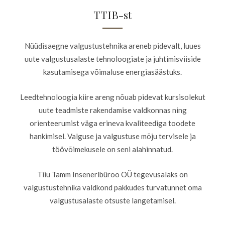
TTIB-st
Nüüdisaegne valgustustehnika areneb pidevalt, luues
uute valgustusalaste tehnoloogiate ja juhtimisviiside
kasutamisega võimaluse energiasäästuks.
Leedtehnoloogia kiire areng nõuab pidevat kursisolekut
uute teadmiste rakendamise valdkonnas ning
orienteerumist väga erineva kvaliteediga toodete
hankimisel. Valguse ja valgustuse mõju tervisele ja
töövõimekusele on seni alahinnatud.
Tiiu Tamm Inseneribüroo OÜ tegevusalaks on
valgustustehnika valdkond pakkudes turvatunnet oma
valgustusalaste otsuste langetamisel.