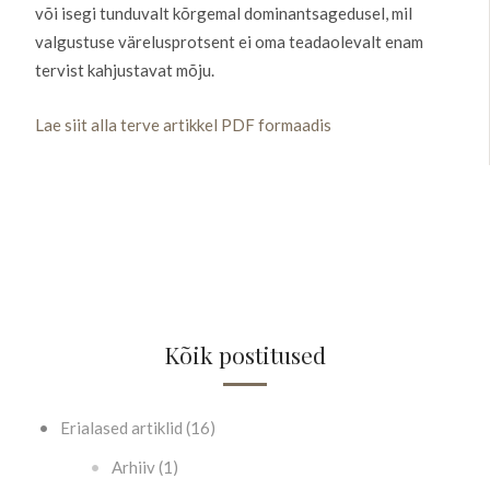
või isegi tunduvalt kõrgemal dominantsagedusel, mil
valgustuse värelusprotsent ei oma teadaolevalt enam
tervist kahjustavat mõju.
Lae siit alla terve artikkel PDF formaadis
Kõik postitused
Erialased artiklid (16)
Arhiiv (1)