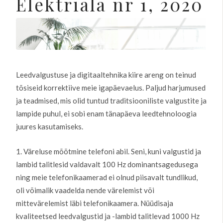
Elektriala nr 1, 2020
Leedvalgustuse ja digitaaltehnika kiire areng on teinud
tõsiseid korrektiive meie igapäevaelus. Paljud harjumused
ja teadmised, mis olid tuntud traditsiooniliste valgustite ja
lampide puhul, ei sobi enam tänapäeva leedtehnoloogia
juures kasutamiseks.
1. Väreluse mõõtmine telefoni abil. Seni, kuni valgustid ja
lambid talitlesid valdavalt 100 Hz dominantsagedusega
ning meie telefonikaamerad ei olnud piisavalt tundlikud,
oli võimalik vaadelda nende värelemist või
mittevärelemist läbi telefonikaamera. Nüüdisaja
kvaliteetsed leedvalgustid ja -lambid talitlevad 1000 Hz