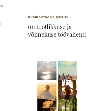
ta
e
Kvaliteetne valgustus
,
on tootlikkuse ja
võimekuse töövahend