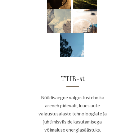
TTIB-st
Nüüdisaegne valgustustehnika
areneb pidevalt, luues uute
valgustusalaste tehnoloogiate ja
juhtimisviiside kasutamisega
võimaluse energiasäästuks.