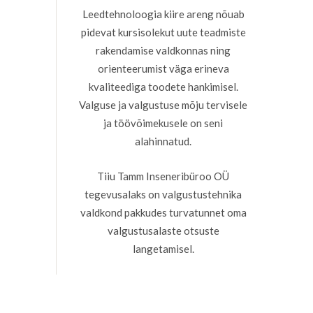
Leedtehnoloogia kiire areng nõuab
pidevat kursisolekut uute teadmiste
rakendamise valdkonnas ning
orienteerumist väga erineva
kvaliteediga toodete hankimisel.
Valguse ja valgustuse mõju tervisele
ja töövõimekusele on seni
alahinnatud.
Tiiu Tamm Inseneribüroo OÜ
tegevusalaks on valgustustehnika
valdkond pakkudes turvatunnet oma
valgustusalaste otsuste
langetamisel.