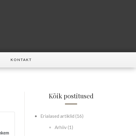
KONTAKT
Kõik postitused
Erialased artiklid (16)
Arhiiv (1)
ohkem