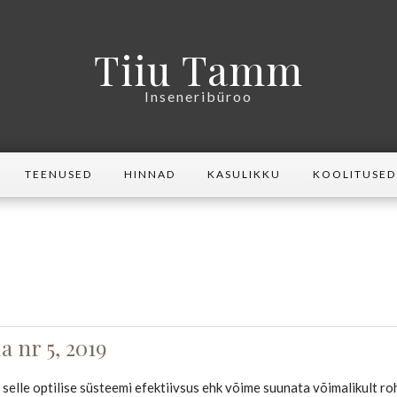
Tiiu Tamm
Inseneribüroo
TEENUSED
HINNAD
KASULIKKU
KOOLITUSED
a nr 5, 2019
 selle optilise süsteemi efektiivsus ehk võime suunata võimalikult r