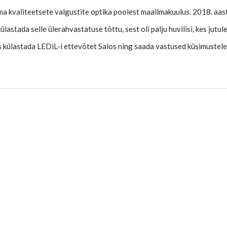
ma kvaliteetsete valgustite optika poolest maailmakuulus. 2018. aas
astada selle ülerahvastatuse tõttu, sest oli palju huvilisi, kes jutul
us külastada LEDiL-i ettevõtet Salos ning saada vastused küsimustele