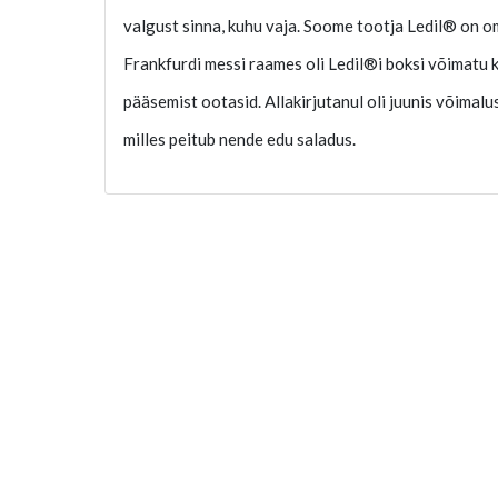
valgust sinna, kuhu vaja. Soome tootja Ledil® on o
Frankfurdi messi raames oli Ledil®i boksi võimatu kül
pääsemist ootasid. Allakirjutanul oli juunis võimal
milles peitub nende edu saladus.