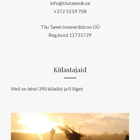
info@tiiutammib.ee
+372 5119 708
Tiiu Tamm Inseneribüroo OÜ
Reg.kood 11731729
Külastajaid
Meil on lehel 390 külalist ja 0 liiget