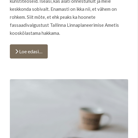
kunstiteoseid. Iseasi, kas alati õnnestunult ja meie
keskkonda sobivalt. Enamasti on ikka nii, et vähem on
rohkem. Siit mõte, et ehk peaks ka hoonete
fassaadivalgustust Tallinna Linnaplaneerimise Ametis
kooskõlastama hakkama.
Loe edasi…