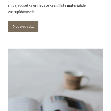
sh vajadusel ka erinevate keemiliste materjalide
vastupidavusele.
Loe edasi…