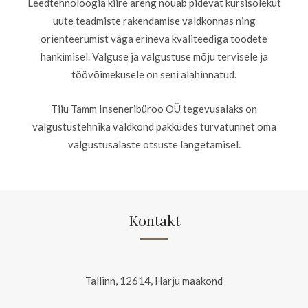
Leedtehnoloogia kiire areng nõuab pidevat kursisolekut
uute teadmiste rakendamise valdkonnas ning
orienteerumist väga erineva kvaliteediga toodete
hankimisel. Valguse ja valgustuse mõju tervisele ja
töövõimekusele on seni alahinnatud.
Tiiu Tamm Inseneribüroo OÜ tegevusalaks on
valgustustehnika valdkond pakkudes turvatunnet oma
valgustusalaste otsuste langetamisel.
Kontakt
Tallinn, 12614, Harju maakond