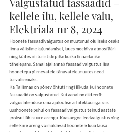
Valgustatud fassaadid –
kellele ilu, kellele valu,
Elektriala nr 8, 2024
Hoonete fassaadivalgustus on muutunud oluliseks osaks
linna välisilme kujundamisel, luues meeldiva atmosfääri
ning köites nii turistide pilke kui ka linnaelanike
tähelepanu. Samal ajal annab fassaadivalgustus lisa
hoonetega piirnevatele tänavatele, muutes need
turvalisemaks.
Ka Tallinnas on põnev õhtuti ringi liikuda, kui hoonete
fassaadid on valgustatud. Kui vanalinn dikteerib
valguslahenduse oma ajaloolise arhitektuuriga, siis
uushoonete puhul on fassaadivalgustus teinud aastate
jooksul läbi suure arengu. Kaasaegne leedvalgustus ning
selle kiire areng võimaldavad hoonetele luua lausa