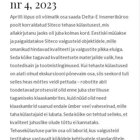
nr 4, 2023
Aprilli lõpus oli võimalik osa saada Delta-E Inseneribüroo
poolt korraldatud Siteco tehase külastusest, mis
allakirjutanu jaoks oli juba kolmas kord. Eestiski müüakse
ja paigaldatakse Siteco valgusteid objektidele, mille
omanikud hindavad kvaliteeti ja valgustite pikka eluiga.
Seda kõike tagavad kvaliteetsete materjalide valik, hea
tootedisain ja tootmistingimused. Kui tehaste külastused
on alati olnud ekskursiooni põnevaim osa, siis seekord tuli
selles heas mõttes veidi pettuda – robotite abil
toodetavad protsessid olid enne juba steriilsuse
tagamiseks klaaskambrites, kuid nüüd olid need
klaaskambrid saanud endale ümber veel vaheseinad, mille
taha külastajaid ei lubata. Seda kõike on tehtud selleks, et
kvaliteet juhuslike olude tõttu ei kannataks.
Tehasekülastuse parim osa oli laborid, kus valgusteid
testitakse vastavalt kõikidele kehtivatele standarditele,