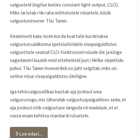
valgusteid (inglise keeles constant light output, CLO).
Miks laristab riik raha mõttetutele nõuetele, küsib
valgustusinsener Tiiu Tamm.
Keskmiselt kaks-kolm korda kvartalis kurdetakse
valgustusvaldkonna spetsialistidele sisepaigaldistes
valgustitele seatud CLO-funktsiooni nõude üle ja kõige
sagedamini kuuleb neid etteheiteid just riiklike objektide
puhul. Tiiu Tamm Inseneribüroo juht selgitab, miks on
selline nõue sisepaigaldistes üleliigne.
Iga tehisvalgusallikas kaotab aja jooksul oma
valgusvoogu, mis tähendab valgustuspaigaldises seda, et
aja jooksul võib valgustase langeda nii madalale, et ei
vasta enam kehtiva standardi nõuetele.
Loe edasi…