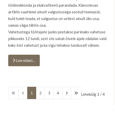
töökeskkonda ja elukvaliteeti parandada. Käesolevas
artiklis vaatleme ainult valgustusega seotud teemasid,
kuid tuleb teada, et valgustus on sellest ainult üks osa,
samas väga tähtis osa.
Vahetustega töötajate jaoks peetakse parimaks vahetuse
pikkuseks 12 tundi, sest siis satub öisele ajale nädalas vaid
kaks öist vahetust ja ka vigu tehakse tunduvalt vähem.
Loe edasi…
1
2
3
4
Lehekülg 1 / 4