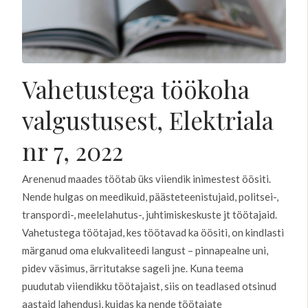
Vahetustega töökoha
valgustusest, Elektriala
nr 7, 2022
Arenenud maades töötab üks viiendik inimestest öösiti.
Nende hulgas on meedikuid, päästeteenistujaid, politsei-,
transpordi-, meelelahutus-, juhtimiskeskuste jt töötajaid.
Vahetustega töötajad, kes töötavad ka öösiti, on kindlasti
märganud oma elukvaliteedi langust – pinnapealne uni,
pidev väsimus, ärritutakse sageli jne. Kuna teema
puudutab viiendikku töötajaist, siis on teadlased otsinud
aastaid lahendusi, kuidas ka nende töötajate