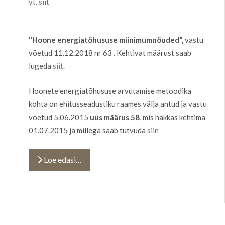
vt. siit
"Hoone energiatõhususe miinimumnõuded",
vastu
võetud 11.12.2018 nr 63 . Kehtivat määrust saab
lugeda
siit.
Hoonete energiatõhususe arvutamise metoodika
kohta on ehitusseadustiku raames välja antud ja vastu
võetud 5.06.2015
uus määrus 58
, mis hakkas kehtima
01.07.2015 ja millega saab tutvuda
siin
Loe edasi…