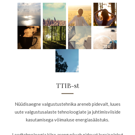
TTIB-st
Nüüdisaegne valgustustehnika areneb pidevalt, luues
uute valgustusalaste tehnoloogiate ja juhtimisviiside
kasutamisega võimaluse energiasäästuks.
Leedtehnoloogia kiire areng nõuab pidevat kursisolekut