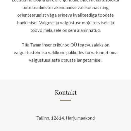
uute teadmiste rakendamise valdkonnas ning
orienteerumist väga erineva kvaliteediga toodete
hankimisel. Valguse ja valgustuse mõju tervisele ja
töövõimekusele on seni alahinnatud.
Tiiu Tamm Inseneribüroo OÜ tegevusalaks on
valgustustehnika valdkond pakkudes turvatunnet oma
valgustusalaste otsuste langetamisel.
Kontakt
Tallinn, 12614, Harju maakond