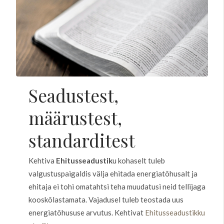
Seadustest,
määrustest,
standarditest
Kehtiva
Ehitusseadustik
u kohaselt tuleb
valgustuspaigaldis välja ehitada energiatõhusalt ja
ehitaja ei tohi omatahtsi teha muudatusi neid tellijaga
kooskõlastamata. Vajadusel tuleb teostada uus
energiatõhususe arvutus. Kehtivat
Ehitusseadustikku