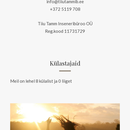
info@tiiutammib.ee
+372 5119 708
Tiiu Tamm Inseneribüroo OÜ
Reg.kood 11731729
Külastajaid
Meil on lehel 8 külalist ja 0 liiget