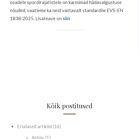
osadele spordirajatistele on karmimad hädavalgustuse
nõuded, vaatleme ka neid vastavalt standardile EVS-EN
1838:2025. Lisateave on
siin
Kõik postitused
Erialased artiklid (16)
Arhiiv (1)