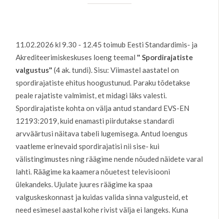
11.02.2026 kl 9.30 - 12.45 toimub Eesti Standardimis- ja
Akrediteerimiskeskuses loeng teemal
" Spordirajatiste
valgustus"
(4 ak. tundi). Sisu: Viimastel aastatel on
spordirajatiste ehitus hoogustunud. Paraku tõdetakse
peale rajatiste valmimist, et midagi läks valesti.
Spordirajatiste kohta on välja antud standard EVS-EN
12193:2019, kuid enamasti piirdutakse standardi
arvväärtusi näitava tabeli lugemisega. Antud loengus
vaatleme erinevaid spordirajatisi nii sise- kui
välistingimustes ning räägime nende nõuded näidete varal
lahti. Räägime ka kaamera nõuetest televisiooni
ülekandeks. Ujulate juures räägime ka spaa
valguskeskonnast ja kuidas valida sinna valgusteid, et
need esimesel aastal kohe rivist välja ei langeks. Kuna