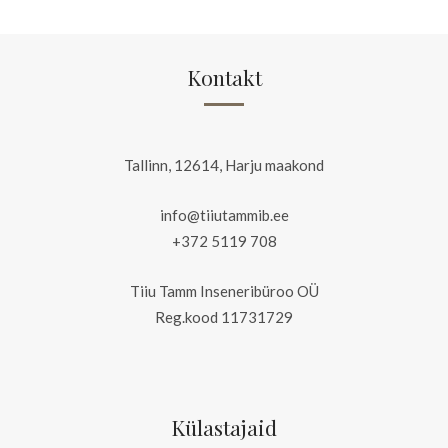
Kontakt
Tallinn, 12614, Harju maakond
info@tiiutammib.ee
+372 5119 708
Tiiu Tamm Inseneribüroo OÜ
Reg.kood 11731729
Külastajaid