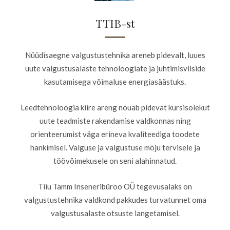
TTIB-st
Nüüdisaegne valgustustehnika areneb pidevalt, luues
uute valgustusalaste tehnoloogiate ja juhtimisviiside
kasutamisega võimaluse energiasäästuks.
Leedtehnoloogia kiire areng nõuab pidevat kursisolekut
uute teadmiste rakendamise valdkonnas ning
orienteerumist väga erineva kvaliteediga toodete
hankimisel. Valguse ja valgustuse mõju tervisele ja
töövõimekusele on seni alahinnatud.
Tiiu Tamm Inseneribüroo OÜ tegevusalaks on
valgustustehnika valdkond pakkudes turvatunnet oma
valgustusalaste otsuste langetamisel.