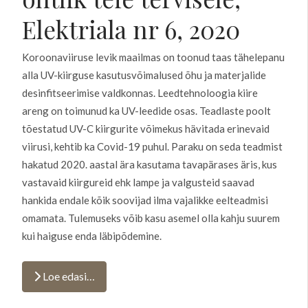
Elektriala nr 6, 2020
Koroonaviiruse levik maailmas on toonud taas tähelepanu
alla UV-kiirguse kasutusvõimalused õhu ja materjalide
desinfitseerimise valdkonnas. Leedtehnoloogia kiire
areng on toimunud ka UV-leedide osas. Teadlaste poolt
tõestatud UV-C kiirgurite võimekus hävitada erinevaid
viirusi, kehtib ka Covid-19 puhul. Paraku on seda teadmist
hakatud 2020. aastal ära kasutama tavapärases äris, kus
vastavaid kiirgureid ehk lampe ja valgusteid saavad
hankida endale kõik soovijad ilma vajalikke eelteadmisi
omamata. Tulemuseks võib kasu asemel olla kahju suurem
kui haiguse enda läbipõdemine.
Loe edasi…