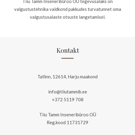
Tiiu Tamm Inseneribüroo OÜ tegevusalaks on
valgustustehnika valdkond pakkudes turvatunnet oma
valgustusalaste otsuste langetamisel.
Kontakt
Tallinn, 12614, Harju maakond
info@tiiutammib.ee
+372 5119 708
Tiiu Tamm Inseneribüroo OÜ
Reg.kood 11731729