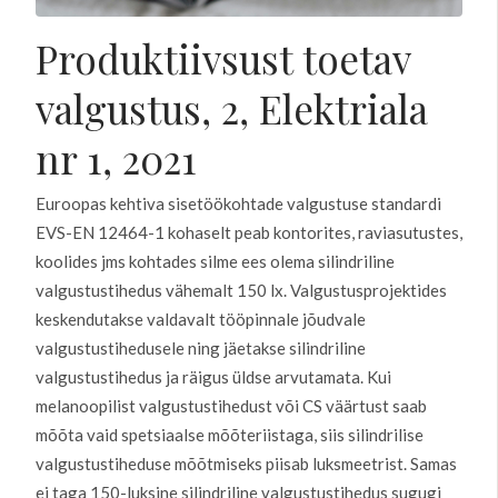
Produktiivsust toetav
valgustus, 2, Elektriala
nr 1, 2021
Euroopas kehtiva sisetöökohtade valgustuse standardi
EVS-EN 12464-1 kohaselt peab kontorites, raviasutustes,
koolides jms kohtades silme ees olema silindriline
valgustustihedus vähemalt 150 lx. Valgustusprojektides
keskendutakse valdavalt tööpinnale jõudvale
valgustustihedusele ning jäetakse silindriline
valgustustihedus ja räigus üldse arvutamata. Kui
melanoopilist valgustustihedust või CS väärtust saab
mõõta vaid spetsiaalse mõõteriistaga, siis silindrilise
valgustustiheduse mõõtmiseks piisab luksmeetrist. Samas
ei taga 150-luksine silindriline valgustustihedus sugugi