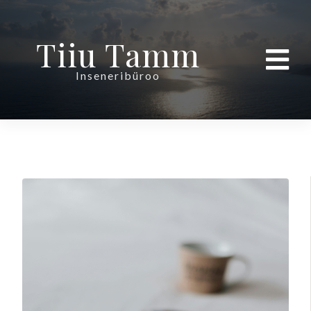
Tiiu Tamm
Inseneribüroo