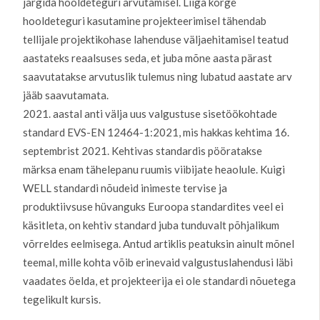
järgida hooldeteguri arvutamisel. Liiga kõrge
hooldeteguri kasutamine projekteerimisel tähendab
tellijale projektikohase lahenduse väljaehitamisel teatud
aastateks reaalsuses seda, et juba mõne aasta pärast
saavutatakse arvutuslik tulemus ning lubatud aastate arv
jääb saavutamata.
2021. aastal anti välja uus valgustuse sisetöökohtade
standard EVS-EN 12464-1:2021, mis hakkas kehtima 16.
septembrist 2021. Kehtivas standardis pööratakse
märksa enam tähelepanu ruumis viibijate heaolule. Kuigi
WELL standardi nõudeid inimeste tervise ja
produktiivsuse hüvanguks Euroopa standardites veel ei
käsitleta, on kehtiv standard juba tunduvalt põhjalikum
võrreldes eelmisega. Antud artiklis peatuksin ainult mõnel
teemal, mille kohta võib erinevaid valgustuslahendusi läbi
vaadates öelda, et projekteerija ei ole standardi nõuetega
tegelikult kursis.