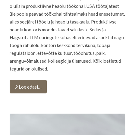
olulisim produktiivne heaolu töökohal. USA töötajatest
üle poole peavad töökohal tähtsaimaks head enesetunnet,
alles seejärel tööelu ja heaolu tasakaalu. Produktiivse
heaolu kontoris moodustavad sakslaste Sedus ja
Hagstotz ITM uuringute kohaselt erinevad aspektid nagu
tööga rahulolu, kontori keskkond tervikuna, tööaja
regulatsioon, ettevõtte kultuur, tööohutus, palk,
arenguvõimalused, kolleegid ja ülemused. Kõik loetletud
tegurid on olulised.
Loe edasi…