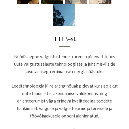
TTIB-st
Nüüdisaegne valgustustehnika areneb pidevalt, luues
uute valgustusalaste tehnoloogiate ja juhtimisviiside
kasutamisega võimaluse energiasäästuks.
Leedtehnoloogia kiire areng nõuab pidevat kursisolekut
uute teadmiste rakendamise valdkonnas ning
orienteerumist väga erineva kvaliteediga toodete
hankimisel. Valguse ja valgustuse mõju tervisele ja
töövõimekusele on seni alahinnatud.