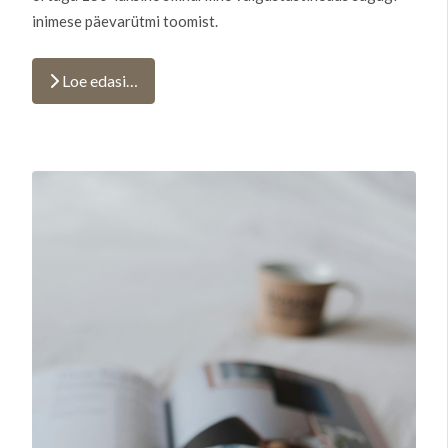
inimese päevarütmi toomist.
Loe edasi…