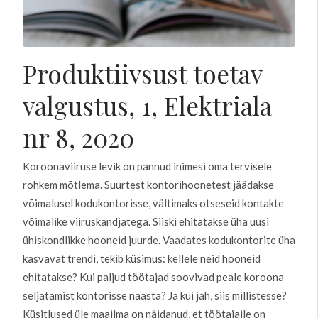
Produktiivsust toetav
valgustus, 1, Elektriala
nr 8, 2020
Koroonaviiruse levik on pannud inimesi oma tervisele
rohkem mõtlema. Suurtest kontorihoonetest jäädakse
võimalusel kodukontorisse, vältimaks otseseid kontakte
võimalike viiruskandjatega. Siiski ehitatakse üha uusi
ühiskondlikke hooneid juurde. Vaadates kodukontorite üha
kasvavat trendi, tekib küsimus: kellele neid hooneid
ehitatakse? Kui paljud töötajad soovivad peale koroona
seljatamist kontorisse naasta? Ja kui jah, siis millistesse?
Küsitlused üle maailma on näidanud, et töötajaile on