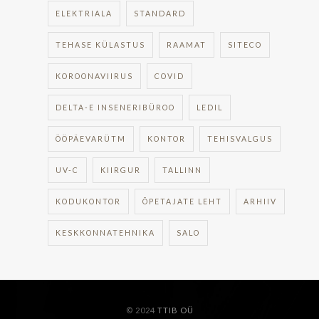
ELEKTRIALA
STANDARD
TEHASE KÜLASTUS
RAAMAT
SITECO
KOROONAVIIRUS
COVID
DELTA-E INSENERIBÜROO
LEDIL
ÖÖPÄEVARÜTM
KONTOR
TEHISVALGUS
UV-C
KIIRGUR
TALLINN
KODUKONTOR
ÕPETAJATE LEHT
ARHIIV
KESKKONNATEHNIKA
SALO
© 2024
TTIB OÜ