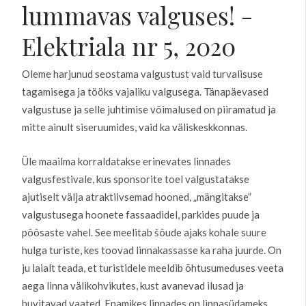
lummavas valguses! -
Elektriala nr 5, 2020
Oleme harjunud seostama valgustust vaid turvalisuse
tagamisega ja tööks vajaliku valgusega. Tänapäevased
valgustuse ja selle juhtimise võimalused on piiramatud ja
mitte ainult siseruumides, vaid ka väliskeskkonnas.
Üle maailma korraldatakse erinevates linnades
valgusfestivale, kus sponsorite toel valgustatakse
ajutiselt välja atraktiivsemad hooned, „mängitakse”
valgustusega hoonete fassaadidel, parkides puude ja
põõsaste vahel. See meelitab šõude ajaks kohale suure
hulga turiste, kes toovad linnakassasse ka raha juurde. On
ju laialt teada, et turistidele meeldib õhtusumeduses veeta
aega linna välikohvikutes, kust avanevad ilusad ja
huvitavad vaated. Enamikes linnades on linnasüdameks