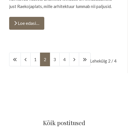
just Raekojaplats, mille arhitektuur lummab nii paljusid.
Loe edasi…
1
2
3
4
Lehekülg 2 / 4
Kõik postitused