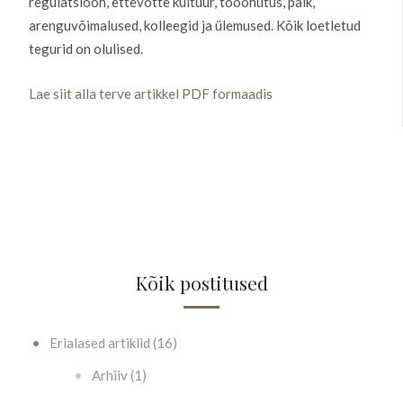
regulatsioon, ettevõtte kultuur, tööohutus, palk,
arenguvõimalused, kolleegid ja ülemused. Kõik loetletud
tegurid on olulised.
Lae siit alla terve artikkel PDF formaadis
Kõik postitused
Erialased artiklid (16)
Arhiiv (1)