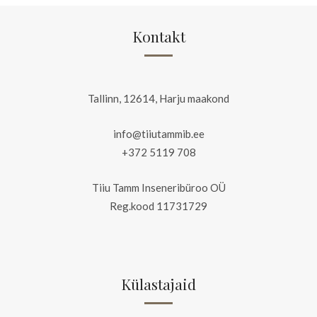
Kontakt
Tallinn, 12614, Harju maakond
info@tiiutammib.ee
+372 5119 708
Tiiu Tamm Inseneribüroo OÜ
Reg.kood 11731729
Külastajaid