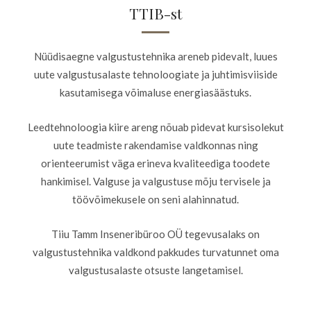
TTIB-st
Nüüdisaegne valgustustehnika areneb pidevalt, luues
uute valgustusalaste tehnoloogiate ja juhtimisviiside
kasutamisega võimaluse energiasäästuks.
Leedtehnoloogia kiire areng nõuab pidevat kursisolekut
uute teadmiste rakendamise valdkonnas ning
orienteerumist väga erineva kvaliteediga toodete
hankimisel. Valguse ja valgustuse mõju tervisele ja
töövõimekusele on seni alahinnatud.
Tiiu Tamm Inseneribüroo OÜ tegevusalaks on
valgustustehnika valdkond pakkudes turvatunnet oma
valgustusalaste otsuste langetamisel.