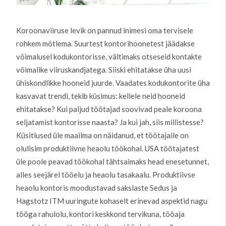
Koroonaviiruse levik on pannud inimesi oma tervisele
rohkem mõtlema. Suurtest kontorihoonetest jäädakse
võimalusel kodukontorisse, vältimaks otseseid kontakte
võimalike viiruskandjatega. Siiski ehitatakse üha uusi
ühiskondlikke hooneid juurde. Vaadates kodukontorite üha
kasvavat trendi, tekib küsimus: kellele neid hooneid
ehitatakse? Kui paljud töötajad soovivad peale koroona
seljatamist kontorisse naasta? Ja kui jah, siis millistesse?
Küsitlused üle maailma on näidanud, et töötajaile on
olulisim produktiivne heaolu töökohal. USA töötajatest
üle poole peavad töökohal tähtsaimaks head enesetunnet,
alles seejärel tööelu ja heaolu tasakaalu. Produktiivse
heaolu kontoris moodustavad sakslaste Sedus ja
Hagstotz ITM uuringute kohaselt erinevad aspektid nagu
tööga rahulolu, kontori keskkond tervikuna, tööaja